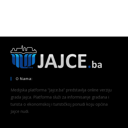
O Nama:
Medijska platforma “Jajce.ba” predstavlja online verziju
grada Jajca. Platforma služi za informisanje građana i
turista o ekonomskoj i turističkoj ponudi koju općina
Jajce nudi.