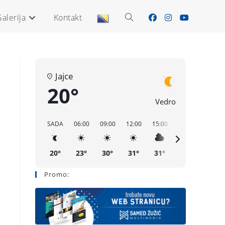
alerija
Kontakt
Jajce
20°
Vedro
SADA
06:00
09:00
12:00
15:00
18:00
21:00
20°
23°
30°
31°
31°
25°
21°
Promo: