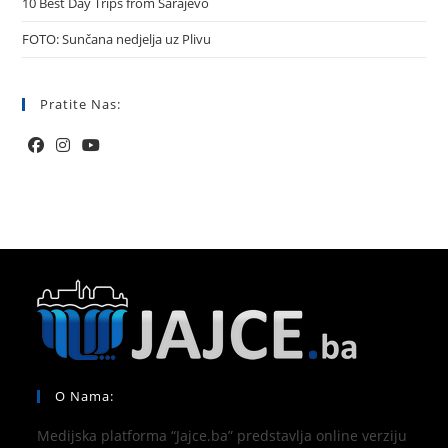
10 Best Day Trips from Sarajevo
FOTO: Sunčana nedjelja uz Plivu
Pratite Nas:
O Nama:
Medijska platforma “Jajce.ba” predstavlja online verziju