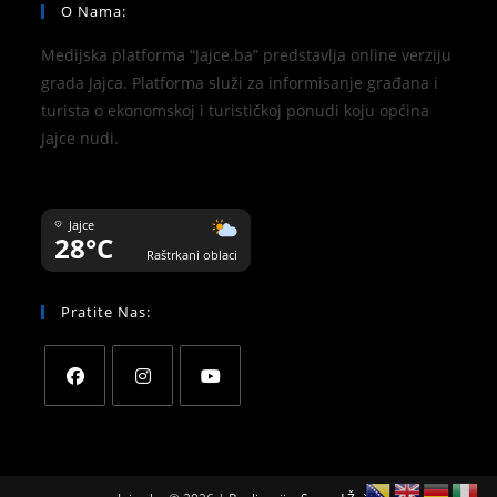
O Nama:
Medijska platforma “Jajce.ba” predstavlja online verziju
grada Jajca. Platforma služi za informisanje građana i
turista o ekonomskoj i turističkoj ponudi koju općina
Jajce nudi.
Jajce
28°C
Raštrkani oblaci
Pratite Nas: