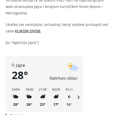
Virtualna šetnja će se uskoro moći naći na najznačajnijim
web stranicama Jajca i brojnim turističkim širom Bosne i
Hercegovine.
Ukoliko ste nestrpljivi, virtualnoj šetnji možete pristupiti već
sada
KLIKOM OVDJE
.
(JU “Agencija Jajce”)
Jajce
28°
Raštrkani oblaci
SADA
18:00
21:00
00:00
03:00
06:00
09:00
12:00
28°
26°
23°
17°
16°
21°
27°
31°