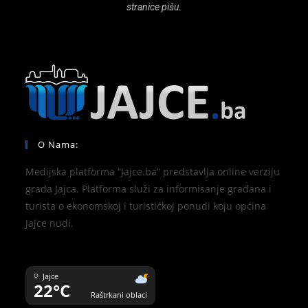
stranice pišu.
O Nama:
Medijska platforma “Jajce.ba” predstavlja online verziju
grada Jajca. Platforma služi za informisanje građana i
turista o ekonomskoj i turističkoj ponudi koju općina
Jajce nudi.
Jajce
22°C
Raštrkani oblaci