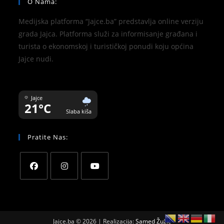
O Nama:
Medijska platforma “Jajce.ba” predstavlja online verziju
grada Jajca. Platforma služi za informisanje građana i
turista o ekonomskoj i turističkoj ponudi koju općina
Jajce nudi.
Jajce
21°C
Slaba kiša
Pratite Nas:
Jajce.ba © 2026 | Realizacija:
Samed Žužić