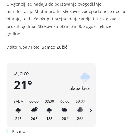
U Agenciji se nadaju da održavanje ovogodišnje
manifestacije Međunarodni skokovi s vodopada neće doći u
pitanje, te da će okupiti brojne natjecatelje i turiste kao i
prošlih godina. Skokovi su planirani 8. august tekuće
godine.
visitbih.ba / Foto:
Samed Žužić
Jajce
21°
Slaba kiša
SADA
00:00
03:00
06:00
09:00
12:00
15:00
18:00
21°
20°
18°
20°
26°
30°
29°
18°
Promo: