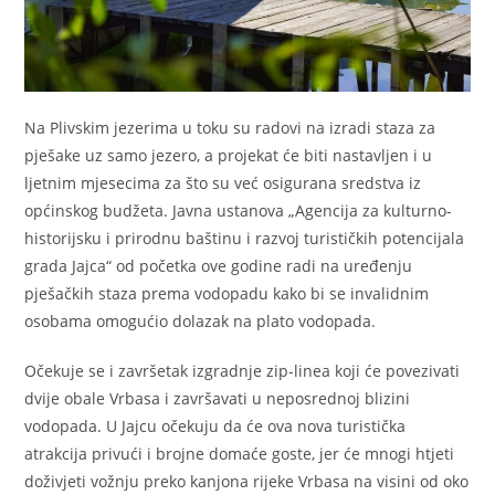
Na Plivskim jezerima u toku su radovi na izradi staza za
pješake uz samo jezero, a projekat će biti nastavljen i u
ljetnim mjesecima za što su već osigurana sredstva iz
općinskog budžeta. Javna ustanova „Agencija za kulturno-
historijsku i prirodnu baštinu i razvoj turističkih potencijala
grada Jajca“ od početka ove godine radi na uređenju
pješačkih staza prema vodopadu kako bi se invalidnim
osobama omogućio dolazak na plato vodopada.
Očekuje se i završetak izgradnje zip-linea koji će povezivati
dvije obale Vrbasa i završavati u neposrednoj blizini
vodopada. U Jajcu očekuju da će ova nova turistička
atrakcija privući i brojne domaće goste, jer će mnogi htjeti
doživjeti vožnju preko kanjona rijeke Vrbasa na visini od oko