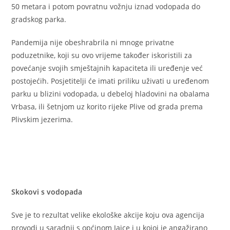
50 metara i potom povratnu vožnju iznad vodopada do
gradskog parka.
Pandemija nije obeshrabrila ni mnoge privatne
poduzetnike, koji su ovo vrijeme također iskoristili za
povećanje svojih smještajnih kapaciteta ili uređenje već
postojećih. Posjetitelji će imati priliku uživati u uređenom
parku u blizini vodopada, u debeloj hladovini na obalama
Vrbasa, ili šetnjom uz korito rijeke Plive od grada prema
Plivskim jezerima.
Skokovi s vodopada
Sve je to rezultat velike ekološke akcije koju ova agencija
provodi u saradnji s općinom Jajce i u kojoj je angažirano