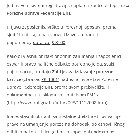
Jedinstveni sistem registracije, naplate i kontrole doprinosa
Porezne uprave Federacije BiH.
Prijavu zaposlenika vršite u Poreznoj ispostavi prema
sjedištu obrta, a na osnovu Ugovora o radu i
popunjenog
obrasca JS 3100
.
Kako bi vlasnik obrta/slobodnih zanimanja i zaposlenici
ostvarili pravo na lične odbitke potrebno je da, svaki,
pojedinačno, predaju
Zahtjev za izdavanje porezne
kartice
(obrazac
PK-1001
) nadležnoj ispostavi Porezne
uprave Federacije BiH, prema svom prebivalištu, i
dokumentaciju u skladu sa Uputstvom FMF-a
(http://www.fmf.gov.ba/info/2008/11122008.htm).
Inače, vlasnik obrta ili samostalne djelatnosti, ostvaruje
pravo na umanjenje poreza na dohodak, po osnovi ličnog
odbitka nakon isteka godine, a zaposlenik odmah od