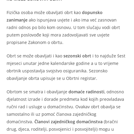
Fizička osoba može obavljati obrt kao
dopunsko
zanimanje
ako ispunjava uvjete i ako ima već zasnovan
radni odnos po bilo kom osnovu. U tom slučaju vodi obrt
putem poslovođe koji mora zadovoljavati sve uvjete
propisane Zakonom o obrtu.
Obrt se može obavljati i kao
sezonski obrt
i to najduže šest
mjeseci unutar jedne kalendarske godine a u to vrijeme
obrtnik uspostavlja svojstvo osiguranika. Sezonsko
obavljanje obrta upisuje se u Obrtni registar.
Obrtom se smatra i obavljanje
domaće radinosti
, odnosno
djelatnost izrade i dorade predmeta kod kojih preovladava
ručni rad i usluge u domaćinstvu. Ovakav obrt obavlja se
samostalno ili uz pomoć članova zajedničkog
domaćinstva.
Članovi zajedničkog domaćinstva
(bračni
drug, djeca, roditelji, posvojenici i posvojitelji) mogu u