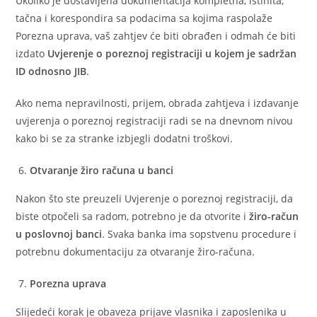
Ukoliko je dostavljena dokumentacija kompletna, istinita,
tačna i korespondira sa podacima sa kojima raspolaže
Porezna uprava, vaš zahtjev će biti obrađen i odmah će biti
izdato
Uvjerenje o poreznoj registraciji u kojem je sadržan
ID odnosno JIB
.
Ako nema nepravilnosti, prijem, obrada zahtjeva i izdavanje
uvjerenja o poreznoj registraciji radi se na dnevnom nivou
kako bi se za stranke izbjegli dodatni troškovi.
Otvaranje žiro računa u banci
Nakon što ste preuzeli Uvjerenje o poreznoj registraciji, da
biste otpočeli sa radom, potrebno je da otvorite i
žiro-račun
u poslovnoj banci
. Svaka banka ima sopstvenu procedure i
potrebnu dokumentaciju za otvaranje žiro-računa.
Porezna uprava
Slijedeći korak je obaveza prijave vlasnika i zaposlenika u