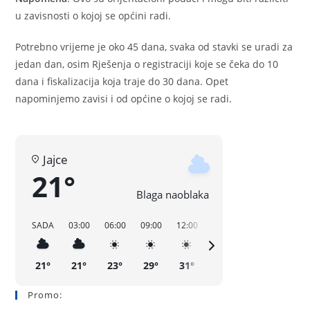
u zavisnosti o kojoj se općini radi.
Potrebno vrijeme je oko 45 dana, svaka od stavki se uradi za
jedan dan, osim Rješenja o registraciji koje se čeka do 10
dana i fiskalizacija koja traje do 30 dana. Opet
napominjemo zavisi i od općine o kojoj se radi.
Jajce
21°
Blaga naoblaka
SADA
03:00
06:00
09:00
12:00
15:00
18:00
21:00
21°
21°
23°
29°
31°
32°
25°
21°
Promo: