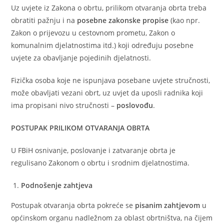
Uz uvjete iz Zakona o obrtu, prilikom otvaranja obrta treba
obratiti pažnju i na
posebne zakonske propise
(kao npr.
Zakon o prijevozu u cestovnom prometu, Zakon o
komunalnim djelatnostima itd.) koji određuju posebne
uvjete za obavljanje pojedinih djelatnosti.
Fizička osoba koje ne ispunjava posebane uvjete stručnosti,
može obavljati vezani obrt, uz uvjet da uposli radnika koji
ima propisani nivo stručnosti –
poslovođu
.
POSTUPAK PRILIKOM OTVARANJA OBRTA
U FBiH osnivanje, poslovanje i zatvaranje obrta je
regulisano Zakonom o obrtu i srodnim djelatnostima.
Podnošenje zahtjeva
Postupak otvaranja obrta pokreće se
pisanim zahtjevom
u
općinskom organu nadležnom za oblast obrtništva, na čijem