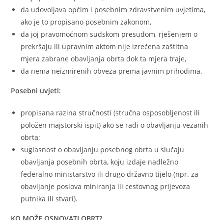
da udovoljava općim i posebnim zdravstvenim uvjetima,
ako je to propisano posebnim zakonom,
da joj pravomoćnom sudskom presudom, rješenjem o
prekršaju ili upravnim aktom nije izrečena zaštitna
mjera zabrane obavljanja obrta dok ta mjera traje,
da nema neizmirenih obveza prema javnim prihodima.
Posebni uvjeti:
propisana razina stručnosti (stručna osposobljenost ili
položen majstorski ispit) ako se radi o obavljanju vezanih
obrta;
suglasnost o obavljanju posebnog obrta u slučaju
obavljanja posebnih obrta, koju izdaje nadležno
federalno ministarstvo ili drugo državno tijelo (npr. za
obavljanje poslova miniranja ili cestovnog prijevoza
putnika ili stvari).
KO MOŽE OSNOVATI OBRT?