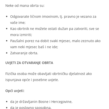
Neke od mana obrta su:
Odgovarate ličnom imovinom, tj. pravno je vezano za
vaše ime;
Kao obrtnik ne možete ostati dužan pa zatvoriti, sve se
mora izmiriti;
Paušalni porez na dobit svaki mjesec, malo zeznuto ako
vam neki mjesec baš i ne ide;
Zatvaranje obrta.
UVJETI ZA OTVARANJE OBRTA
Fizička osoba može obavljati obrtničku djelatnost ako
ispunjava opće i posebne uvjete.
Opći uvjeti:
da je državljanin Bosne i Hercegovine,
da je poslovno sposobna,