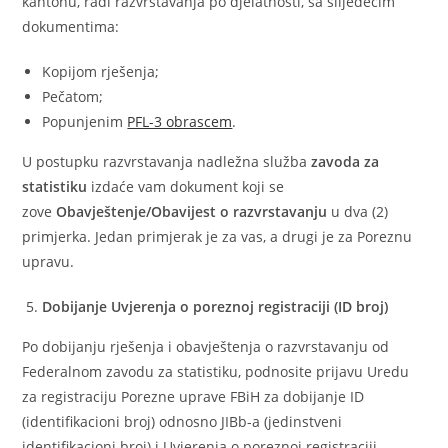
kantonu, radi razvrstavanja po djelatnosti, sa slijedećim
dokumentima:
Kopijom rješenja;
Pečatom;
Popunjenim
PFL-3 obrascem
.
U postupku razvrstavanja nadležna služba
zavoda za
statistiku
izdaće vam dokument koji se
zove
Obavještenje/Obavijest o razvrstavanju
u dva (2)
primjerka. Jedan primjerak je za vas, a drugi je za Poreznu
upravu.
Dobijanje Uvjerenja o poreznoj registraciji (ID broj)
Po dobijanju rješenja i obavještenja o razvrstavanju od
Federalnom zavodu za statistiku, podnosite prijavu Uredu
za registraciju Porezne uprave FBiH za dobijanje ID
(identifikacioni broj) odnosno JIBb-a (jedinstveni
identifikacioni broj) i Uvjerenja o poreznoj registraciji.