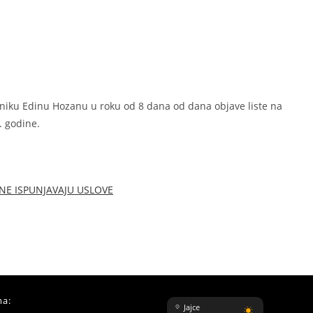
lniku Edinu Hozanu u roku od 8 dana od dana objave liste na
. godine.
 NE ISPUNJAVAJU USLOVE
a:
Jajce