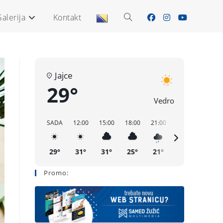
alerija
Kontakt
Jajce
29°
Vedro
SADA
12:00
15:00
18:00
21:00
00:00
03:00
29°
31°
31°
25°
21°
19°
18°
Promo: