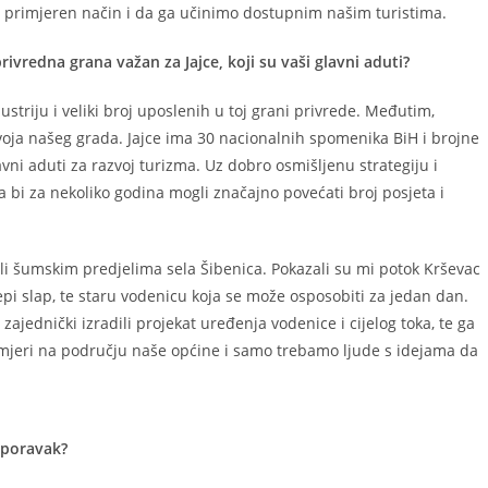
 primjeren način i da ga učinimo dostupnim našim turistima.
rivredna grana važan za Jajce, koji su vaši glavni aduti?
ustriju i veliki broj uposlenih u toj grani privrede. Međutim,
voja našeg grada. Jajce ima 30 nacionalnih spomenika BiH i brojne
vni aduti za razvoj turizma. Uz dobro osmišljenu strategiju i
 bi za nekoliko godina mogli značajno povećati broj posjeta i
ali šumskim predjelima sela Šibenica. Pokazali su mi potok Krševac
epi slap, te staru vodenicu koja se može osposobiti za jedan dan.
jednički izradili projekat uređenja vodenice i cijelog toka, te ga
 primjeri na području naše općine i samo trebamo ljude s idejama da
oporavak?