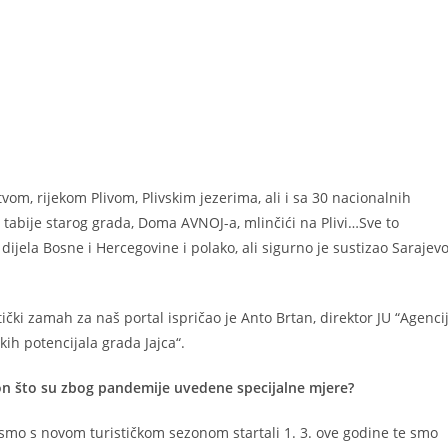
om, rijekom Plivom, Plivskim jezerima, ali i sa 30 nacionalnih
abije starog grada, Doma AVNOJ-a, mlinčići na Plivi…Sve to
dijela Bosne i Hercegovine i polako, ali sigurno je sustizao Sarajevo
tički zamah za naš portal ispričao je Anto Brtan, direktor JU “Agenci
kih potencijala grada Jajca“.
kon što su zbog pandemije uvedene specijalne mjere?
 smo s novom turističkom sezonom startali 1. 3. ove godine te smo