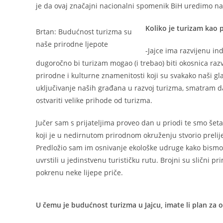
je da ovaj značajni nacionalni spomenik BiH uredimo na
Koliko je turizam kao p
Brtan: Budućnost turizma su
naše prirodne ljepote
-Jajce ima razvijenu ind
dugoročno bi turizam mogao (i trebao) biti okosnica raz
prirodne i kulturne znamenitosti koji su svakako naši gla
uključivanje naših građana u razvoj turizma, smatram da
ostvariti velike prihode od turizma.
Jučer sam s prijateljima proveo dan u priodi te smo šet
koji je u nedirnutom prirodnom okruženju stvorio prelij
Predložio sam im osnivanje ekološke udruge kako bismo za
uvrstili u jedinstvenu turističku rutu. Brojni su slični
pokrenu neke lijepe priče.
U čemu je budućnost turizma u Jajcu, imate li plan za 