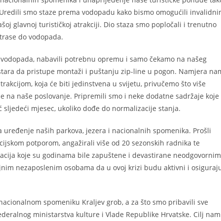
. Uredili smo staze prema vodopadu kako bismo omogućili invalidn
 glavnoj turističkoj atrakciji. Dio staza smo popločali i trenutno
 trase do vodopada.
reko vodopada, nabavili potrebnu opremu i samo čekamo na našeg
ostara da pristupe montaži i puštanju zip-line u pogon. Namjera na
rakcijom, koja će biti jedinstvena u svijetu, privučemo što više
e na naše poslovanje. Pripremili smo i neke dodatne sadržaje koje
 sljedeći mjesec, ukoliko dođe do normalizacije stanja.
i za uređenje naših parkova, jezera i nacionalnih spomenika. Prošli
cijskom potporom, angažirali više od 20 sezonskih radnika te
kacija koje su godinama bile zapuštene i devastirane neodgovornim
nim nezaposlenim osobama da u ovoj krizi budu aktivni i osiguraj
 nacionalnom spomeniku Kraljev grob, a za što smo pribavili sve
ederalnog ministarstva kulture i Vlade Republike Hrvatske. Cilj nam