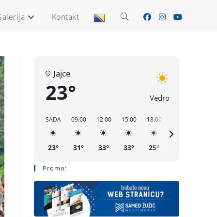
alerija
Kontakt
Jajce
23°
Vedro
SADA
09:00
12:00
15:00
18:00
21:00
00:00
23°
31°
33°
33°
25°
22°
20°
Promo: