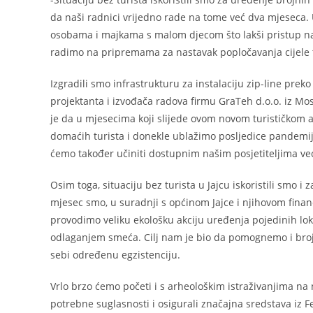
da naši radnici vrijedno rade na tome već dva mjeseca
osobama i majkama s malom djecom što lakši pristup našoj
radimo na pripremama za nastavak popločavanja cijele
Izgradili smo infrastrukturu za instalaciju zip-line p
projektanta i izvođača radova firmu GraTeh d.o.o. iz M
je da u mjesecima koji slijede ovom novom turističkom at
domaćih turista i donekle ublažimo posljedice pandemij
ćemo također učiniti dostupnim našim posjetiteljima već
Osim toga, situaciju bez turista u Jajcu iskoristili smo 
mjesec smo, u suradnji s općinom Jajce i njihovom finan
provodimo veliku ekološku akciju uređenja pojedinih lo
odlaganjem smeća. Cilj nam je bio da pomognemo i broj
sebi određenu egzistenciju.
Vrlo brzo ćemo početi i s arheološkim istraživanjima na
potrebne suglasnosti i osigurali značajna sredstava iz F