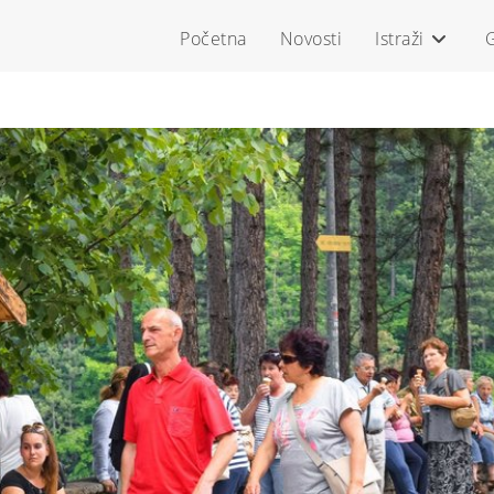
Početna
Novosti
Istraži
G