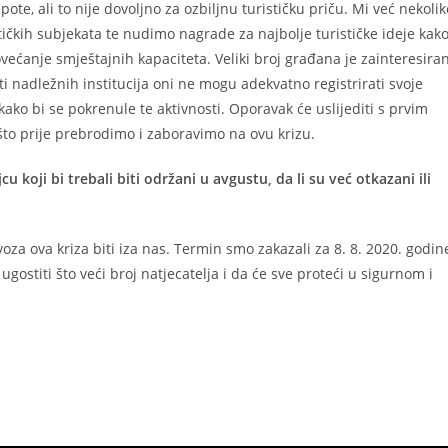
te, ali to nije dovoljno za ozbiljnu turističku priču. Mi već nekolik
ičkih subjekata te nudimo nagrade za najbolje turističke ideje kak
ćanje smještajnih kapaciteta. Veliki broj građana je zainteresira
ti nadležnih institucija oni ne mogu adekvatno registrirati svoje
kako bi se pokrenule te aktivnosti. Oporavak će uslijediti s prvim
što prije prebrodimo i zaboravimo na ovu krizu.
koji bi trebali biti održani u avgustu, da li su već otkazani ili
oza ova kriza biti iza nas. Termin smo zakazali za 8. 8. 2020. godin
stiti što veći broj natjecatelja i da će sve proteći u sigurnom i