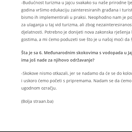
-Budućnost turizma u Jajcu svakako su naše prirodne ljepo
godina vršimo edukaciju zainteresiranih građana i turist
bismo ih implementirali u praksi. Neophodno nam je pove
za ulaganja u taj vid turizma, ali zbog nezainteresiranos
djelatnosti. Potrebno je donijeti nova zakonska rješenja 
gostima, a mi ćemo poduzeti sve što je u našoj moći da 
Šta je sa 6. Međunarodnim skokovima s vodopada u Jajcu 
ima još nade za njihovo održavanje?
-Skokove nismo otkazali, jer se nadamo da će se do kolov
i uskoro ćemo početi s pripremama. Nadam se da ćemo ugo
ugodnom ozračju.
(Bolja straan.ba)