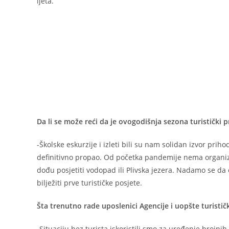
ljeta.
Da li se može reći da je ovogodišnja sezona turistički pr
-Školske eskurzije i izleti bili su nam solidan izvor pri
definitivno propao. Od početka pandemije nema organiziran
dođu posjetiti vodopad ili Plivska jezera. Nadamo se da ć
bilježiti prve turističke posjete.
Šta trenutno rade uposlenici Agencije i uopšte turistič
-Situaciju bez turista iskoristili smo za uređenje brojn