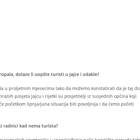
opala, dolaze li uopšte turisti u Jajce i odakle?
hoda u proljetnim mjesecima tako da možemo konstatirati da je taj di
ih posjeta Jajcu i rijetki su posjetitelji iz susjednih općina koji
e početkom lipnja/juna situacija biti povoljnija i da ćemo početi
ki radnici kad nema turista?
ih nacionalnih spomenika i unaprijeđenje naše turističke ponude tak