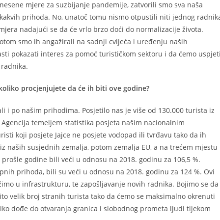
donesene mjere za suzbijanje pandemije, zatvorili smo sva naša
 kakvih prihoda. No, unatoč tomu nismo otpustili niti jednog radnik
jera nadajući se da će vrlo brzo doći do normalizacije života.
otom smo ih angažirali na sadnji cvijeća i uređenju naših
ti pokazati interes za pomoć turističkom sektoru i da ćemo uspjet
 radnika.
a koliko procjenjujete da će ih biti ove godine?
ali i po našim prihodima. Posjetilo nas je više od 130.000 turista iz
 Agencija temeljem statistika posjeta našim nacionalnim
isti koji posjete Jajce ne posjete vodopad ili tvrđavu tako da ih
 iz naših susjednih zemalja, potom zemalja EU, a na trećem mjestu
 su prošle godine bili veći u odnosu na 2018. godinu za 106,5 %.
kupnih prihoda, bili su veći u odnosu na 2018. godinu za 124 %. Ovi
žimo u infrastrukturu, te zapošljavanje novih radnika. Bojimo se da
o velik broj stranih turista tako da ćemo se maksimalno okrenuti
liko dođe do otvaranja granica i slobodnog prometa ljudi tijekom