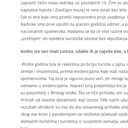
zaposlili četiri nova radnika, uz postojećih 15. Čim su 
naplatna mjesta i Zavičajni muzej te smo ostali bez bilo
čak ni one koje smo primili neposredno prije uvođenja m
Radnike smo prvo uputili na plaćeni godišnji odmor, a p
nacionalnih spomenika. Nadamo se da će više razine vlas
„preživjeti“ do sljedeće turističke sezone bez otpuštanja
Koliko ste lani imali turista, odakle ih je najviše bilo, 
-Prošla godina bila je rekordna po broju turista u Jajcu, 
zemlje i inozemstva, prema evidencijama koje vodi naša
spomenicima. Taj broj je sigurno puno veći, jer mnogi tur
nemamo u evidencijama. Najveći broj posjetitelja bio je
su posjetitelji s Bliskog istoka. Što se tiče prihoda, oni
Prihodi od vlastite djelatnosti, koji iznose 70% naših u
rezultati ohrabrili su nas da dio ostvarenog prihoda ulo
zbog ove krize s pandemijom ne možemo očekivati osobit
domaćim turistima i turistima iz susjednih zemalja, uko